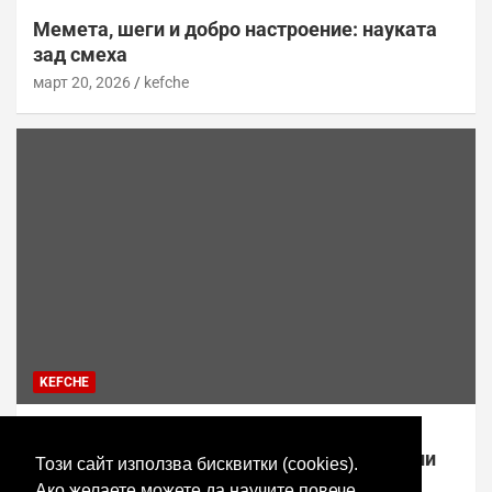
Мемета, шеги и добро настроение: науката
зад смеха
март 20, 2026
kefche
KEFCHE
Топ 10 онлайн игри за смях и забавление
(2026) – най-добрите парти игри с приятели
Този сайт използва бисквитки (cookies).
март 20, 2026
kefche
Ако желаете можете да научите повече