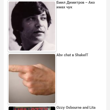
Емил Димитров – Ако
имах чук
Аbv chat в ShakeIT
Ozzy Osbourne and Lita