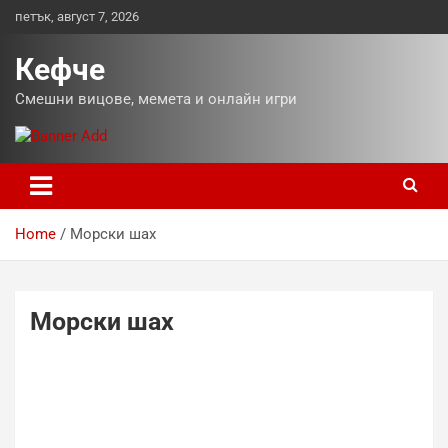
Skip
петък, август 7, 2026
to
content
Кефче
Смешни вицове, мемета и онлайн игри
Home
Морски шах
Морски шах